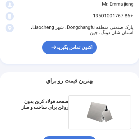
Mr. Emma jiang
+86 13501001767
پارک صنعتی منطقه Dongchangfu، شهر Liaocheng،
استان شان دونگ، چین
اکنون تماس بگیرید
بهترين قيمت رو براي
صفحه فولاد کربن بدون
روغن برای ساخت و ساز
ساختمان