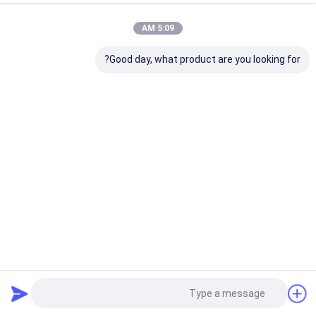
5:09 AM
2024-10-30
2024-10-30
Good day, what product are you looking for?
طیف گسترده ای از
تولید پیشرفته و کیفیت
محصولات گالوانیزه شده
کویل های فولادی
و حضور جهانی
گالوانیزه
خانه
دربارهی ما
تماس با ما
Desktop Site
نقشه سایت
سیاست حفظ حریم خصوصی
کیفیت
ورق کویل گالوانیزه
کارخانه چین.Copyright © 2026 Shandong
Jingwei Steel Manufacturing Co., Ltd.. All Rights Reserved.