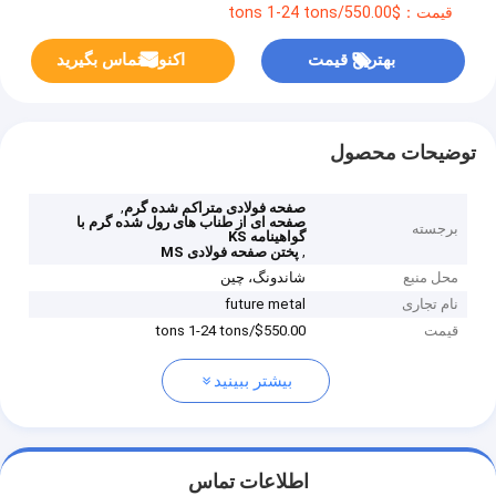
قیمت：$550.00/tons 1-24 tons
بهترین قیمت
اکنون تماس بگیرید
توضیحات محصول
,
صفحه فولادی متراکم شده گرم
صفحه ای از طناب های رول شده گرم با
برجسته
گواهینامه KS
,
پختن صفحه فولادی MS
محل منبع
شاندونگ، چین
نام تجاری
future metal
قیمت
$550.00/tons 1-24 tons
بیشتر ببینید
اطلاعات تماس